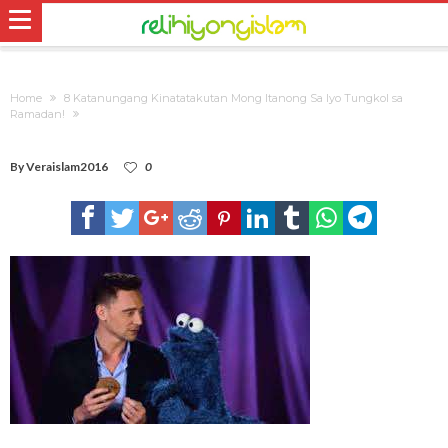
Home
8 Katanungang Kinatatakutan Mong Itanong Sa Iyo Tungkol sa
Ramadan!
By
Veraislam2016
0