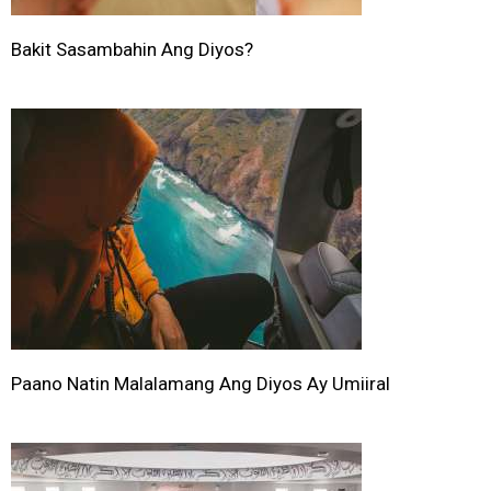
Bakit Sasambahin Ang Diyos?
Paano Natin Malalamang Ang Diyos Ay Umiiral