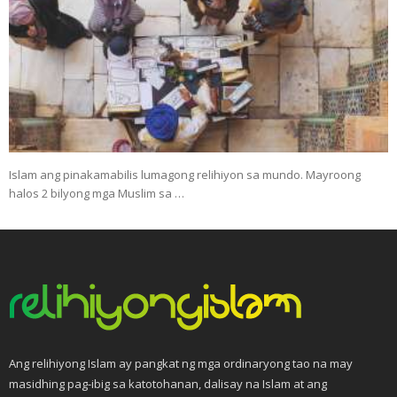
Islam ang pinakamabilis lumagong relihiyon sa mundo. Mayroong
halos 2 bilyong mga Muslim sa …
Ang relihiyong Islam ay pangkat ng mga ordinaryong tao na may
masidhing pag-ibig sa katotohanan, dalisay na Islam at ang