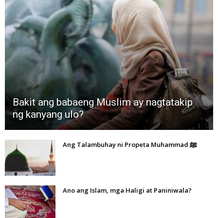
Bakit ang babaeng Muslim ay nagtatakip
ng kanyang ulo?
Ang Talambuhay ni Propeta Muhammad ﷺ
Ano ang Islam, mga Haligi at Paniniwala?