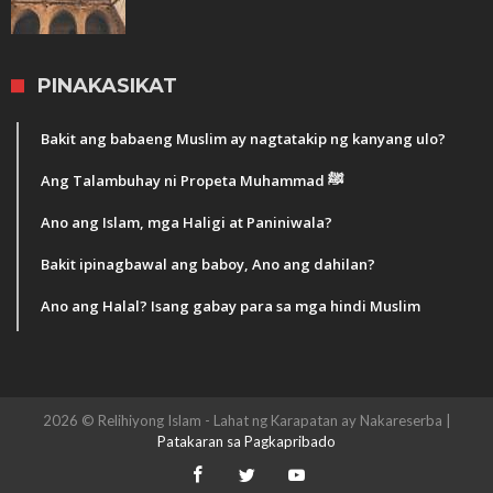
PINAKASIKAT
Bakit ang babaeng Muslim ay nagtatakip ng kanyang ulo?
Ang Talambuhay ni Propeta Muhammad ﷺ
Ano ang Islam, mga Haligi at Paniniwala?
Bakit ipinagbawal ang baboy, Ano ang dahilan?
Ano ang Halal? Isang gabay para sa mga hindi Muslim
2026 © Relihiyong Islam - Lahat ng Karapatan ay Nakareserba |
Patakaran sa Pagkapribado