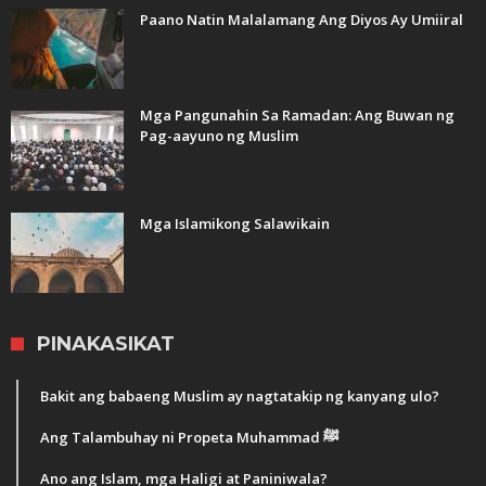
Paano Natin Malalamang Ang Diyos Ay Umiiral
Mga Pangunahin Sa Ramadan: Ang Buwan ng
Pag-aayuno ng Muslim
Mga Islamikong Salawikain
PINAKASIKAT
Bakit ang babaeng Muslim ay nagtatakip ng kanyang ulo?
Ang Talambuhay ni Propeta Muhammad ﷺ
Ano ang Islam, mga Haligi at Paniniwala?