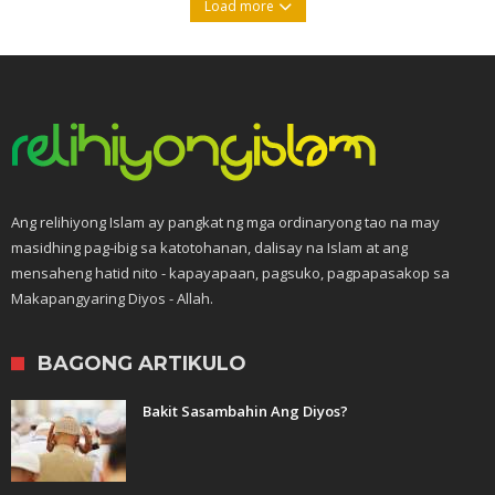
Load more
Ang relihiyong Islam ay pangkat ng mga ordinaryong tao na may
masidhing pag-ibig sa katotohanan, dalisay na Islam at ang
mensaheng hatid nito - kapayapaan, pagsuko, pagpapasakop sa
Makapangyaring Diyos - Allah.
BAGONG ARTIKULO
Bakit Sasambahin Ang Diyos?