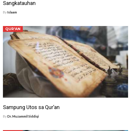
Sangkatauhan
By
Islaam
QUR'AN
Sampung Utos sa Qur’an
By
Dr. Muzammil Siddiqi