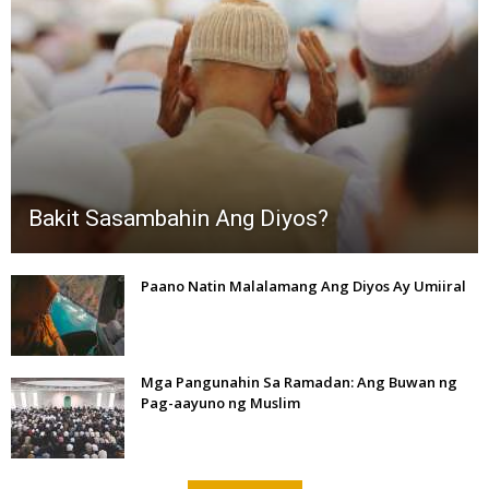
Bakit Sasambahin Ang Diyos?
Paano Natin Malalamang Ang Diyos Ay Umiiral
Mga Pangunahin Sa Ramadan: Ang Buwan ng
Pag-aayuno ng Muslim