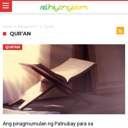
Home
Pangunahin
Qur’an
QUR’AN
QUR'AN
Ang pinagmumulan ng Patnubay para sa