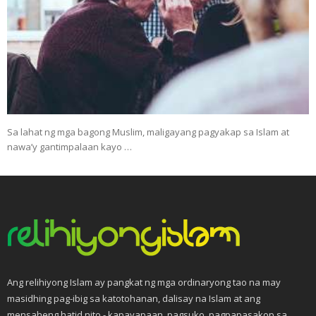
Sa lahat ng mga bagong Muslim, maligayang pagyakap sa Islam at
nawa’y gantimpalaan kayo …
Ang relihiyong Islam ay pangkat ng mga ordinaryong tao na may
masidhing pag-ibig sa katotohanan, dalisay na Islam at ang
mensaheng hatid nito - kapayapaan, pagsuko, pagpapasakop sa