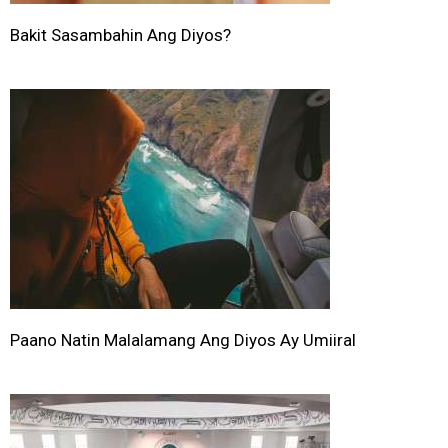
Bakit Sasambahin Ang Diyos?
Paano Natin Malalamang Ang Diyos Ay Umiiral