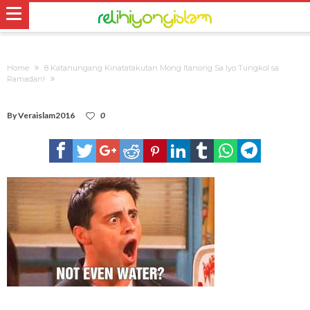
Home
8 Katanungang Kinatatakutan Mong Itanong Sa Iyo Tungkol sa
Ramadan!
By
Veraislam2016
0