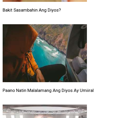
Bakit Sasambahin Ang Diyos?
Paano Natin Malalamang Ang Diyos Ay Umiiral