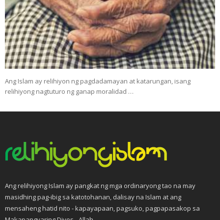
Ang Islam ay relihiyon ng pagdadamayan at katarungan, isang
relihiyong nagtuturo ng ganap moralidad …
Ang relihiyong Islam ay pangkat ng mga ordinaryong tao na may
masidhing pag-ibig sa katotohanan, dalisay na Islam at ang
mensaheng hatid nito - kapayapaan, pagsuko, pagpapasakop sa
Makapangyaring Diyos - Allah.