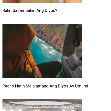
Bakit Sasambahin Ang Diyos?
Paano Natin Malalamang Ang Diyos Ay Umiiral