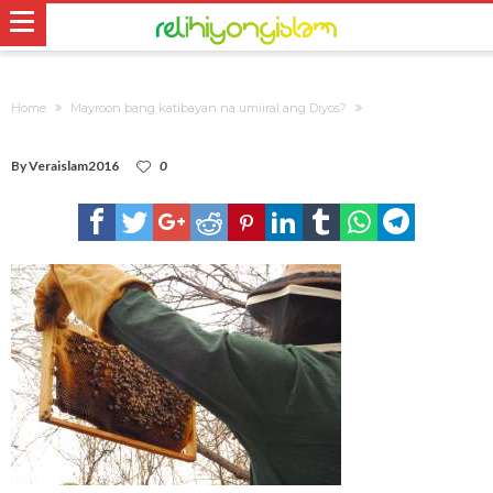
Home
Mayroon bang katibayan na umiiral ang Diyos?
By
Veraislam2016
0