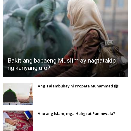
Bakit ang babaeng Muslim ay nagtatakip
ng kanyang ulo?
Ang Talambuhay ni Propeta Muhammad ﷺ
Ano ang Islam, mga Haligi at Paniniwala?