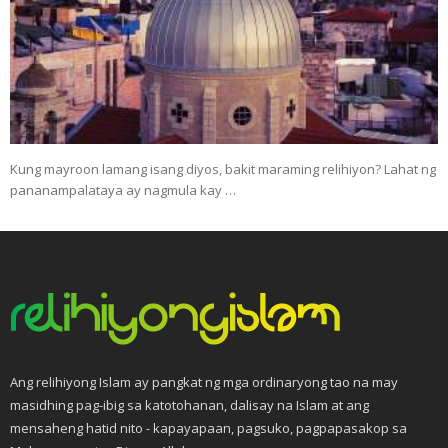
Kung mayroon lamang isang diyos, bakit maraming relihiyon? Lahat ng
pananampalataya ay nagmula kay …
Ang relihiyong Islam ay pangkat ng mga ordinaryong tao na may
masidhing pag-ibig sa katotohanan, dalisay na Islam at ang
mensaheng hatid nito - kapayapaan, pagsuko, pagpapasakop sa