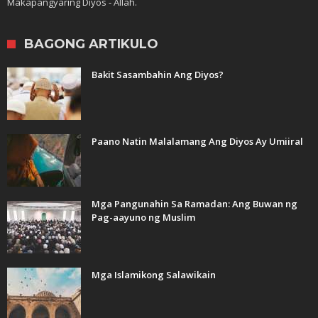
Makapangyaring Diyos - Allah.
BAGONG ARTIKULO
Bakit Sasambahin Ang Diyos?
Paano Natin Malalamang Ang Diyos Ay Umiiral
Mga Pangunahin Sa Ramadan: Ang Buwan ng
Pag-aayuno ng Muslim
Mga Islamikong Salawikain