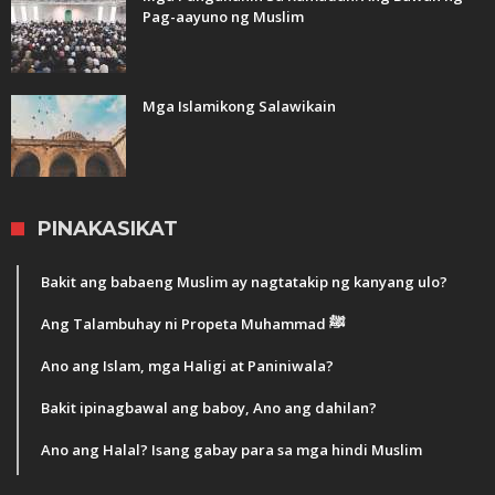
Pag-aayuno ng Muslim
Mga Islamikong Salawikain
PINAKASIKAT
Bakit ang babaeng Muslim ay nagtatakip ng kanyang ulo?
Ang Talambuhay ni Propeta Muhammad ﷺ
Ano ang Islam, mga Haligi at Paniniwala?
Bakit ipinagbawal ang baboy, Ano ang dahilan?
Ano ang Halal? Isang gabay para sa mga hindi Muslim