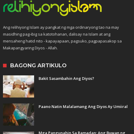
Ang relihiyong Islam ay pangkat ng mga ordinaryong tao na may
masidhing pag-ibig sa katotohanan, dalisay na Islam at ang
mensaheng hatid nito - kapayapaan, pagsuko, pagpapasakop sa
Makapangyaring Diyos - Allah.
BAGONG ARTIKULO
Bakit Sasambahin Ang Diyos?
Paano Natin Malalamang Ang Diyos Ay Umiiral
Mga Pangunahin Sa Ramadan: Ang Buwan ng