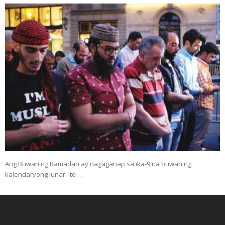
Ang Buwan ng Ramadan ay nagaganap sa ika-9 na buwan ng
kalendaryong lunar. Ito …