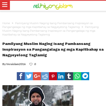
Home
Pamilyang Muslim Naging Isang Pambansang Inspirasyon sa
Pangangalaga ng mga Kapitbahay sa Nagyeyelong Taglamig
Pamilyang
Muslim Naging Isang Pambansang Inspirasyon sa Pangangalaga ng mga
Kapitbahay sa Nagyeyelong Taglamig
Pamilyang Muslim Naging Isang Pambansang
Inspirasyon sa Pangangalaga ng mga Kapitbahay sa
Nagyeyelong Taglamig
By
Veraislam2016
0