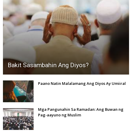
Bakit Sasambahin Ang Diyos?
Paano Natin Malalamang Ang Diyos Ay Umiiral
Mga Pangunahin Sa Ramadan: Ang Buwan ng
Pag-aayuno ng Muslim