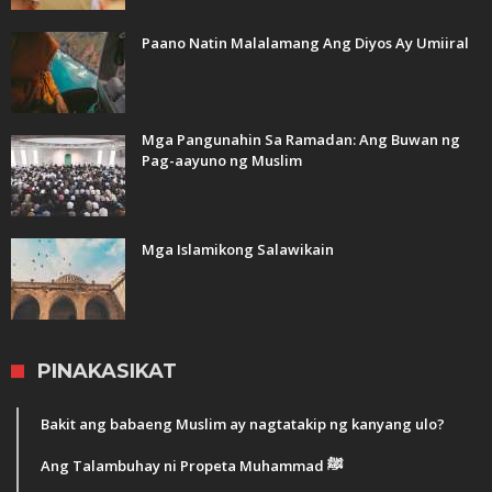
Paano Natin Malalamang Ang Diyos Ay Umiiral
Mga Pangunahin Sa Ramadan: Ang Buwan ng
Pag-aayuno ng Muslim
Mga Islamikong Salawikain
PINAKASIKAT
Bakit ang babaeng Muslim ay nagtatakip ng kanyang ulo?
Ang Talambuhay ni Propeta Muhammad ﷺ