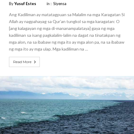
By
Yusuf Estes
in :
Siyensa
Ang Kadiliman ay matatagpuan sa Malalim na mga Karagatan Si
Allah ay nagpahayag sa Qur’an tungkol sa mga karagatan: O
[ang kalagayan ng mga di-mananampalataya] gaya ng mga
kadiliman sa isang pagkalalim-lalim na dagat na tinatakpan ng
mga alon, na sa ibabaw ng mga ito ay mga alon pa, na sa ibabaw
ng mga ito ay mga ulap. Mga kadiliman na …
Read More