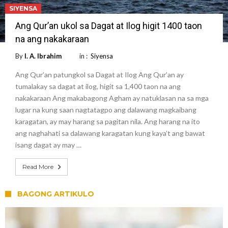
SIYENSA
Ang Qur’an ukol sa Dagat at Ilog higit 1400 taon
na ang nakakaraan
By
I. A. Ibrahim
in :
Siyensa
Ang Qur’an patungkol sa Dagat at Ilog Ang Qur’an ay
tumalakay sa dagat at ilog, higit sa 1,400 taon na ang
nakakaraan Ang makabagong Agham ay natuklasan na sa mga
lugar na kung saan nagtatagpo ang dalawang magkaibang
karagatan, ay may harang sa pagitan nila. Ang harang na ito
ang naghahati sa dalawang karagatan kung kaya’t ang bawat
isang dagat ay may …
Read More
BAGONG ARTIKULO