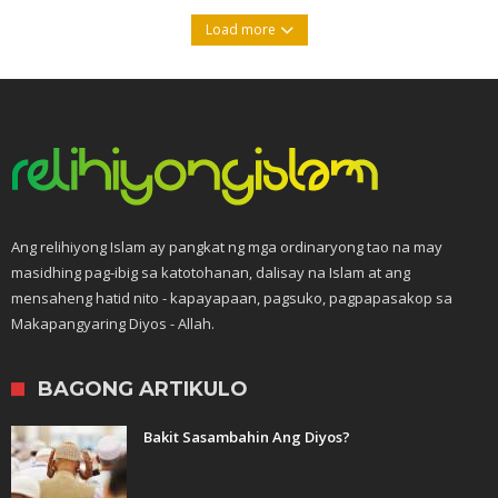
Load more
Ang relihiyong Islam ay pangkat ng mga ordinaryong tao na may
masidhing pag-ibig sa katotohanan, dalisay na Islam at ang
mensaheng hatid nito - kapayapaan, pagsuko, pagpapasakop sa
Makapangyaring Diyos - Allah.
BAGONG ARTIKULO
Bakit Sasambahin Ang Diyos?