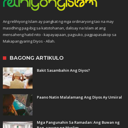
Ang relihiyong Islam ay pangkat ng mga ordinaryong tao na may
masidhing pag-ibig sa katotohanan, dalisay na Islam at ang
mensaheng hatid nito - kapayapaan, pagsuko, pagpapasakop sa
Makapangyaring Diyos - Allah.
BAGONG ARTIKULO
Bakit Sasambahin Ang Diyos?
Paano Natin Malalamang Ang Diyos Ay Umiiral
Mga Pangunahin Sa Ramadan: Ang Buwan ng
Pag-aayuno ng Muslim