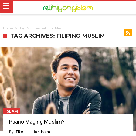
Home
Tag Archives: Filipino Muslim
TAG ARCHIVES: FILIPINO MUSLIM
ISLAM
Paano Maging Muslim?
By
iERA
in :
Islam