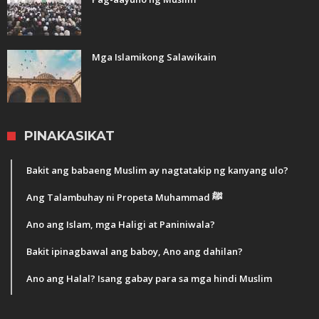
Mga Islamikong Salawikain
PINAKASIKAT
Bakit ang babaeng Muslim ay nagtatakip ng kanyang ulo?
Ang Talambuhay ni Propeta Muhammad ﷺ
Ano ang Islam, mga Haligi at Paniniwala?
Bakit ipinagbawal ang baboy, Ano ang dahilan?
Ano ang Halal? Isang gabay para sa mga hindi Muslim