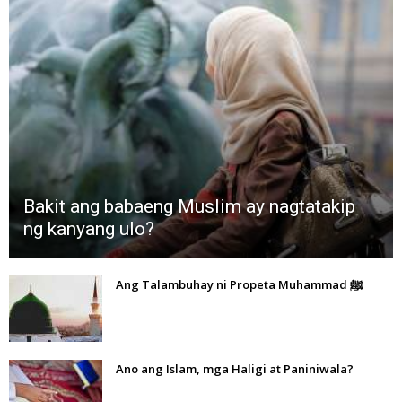
Bakit ang babaeng Muslim ay nagtatakip
ng kanyang ulo?
Ang Talambuhay ni Propeta Muhammad ﷺ
Ano ang Islam, mga Haligi at Paniniwala?