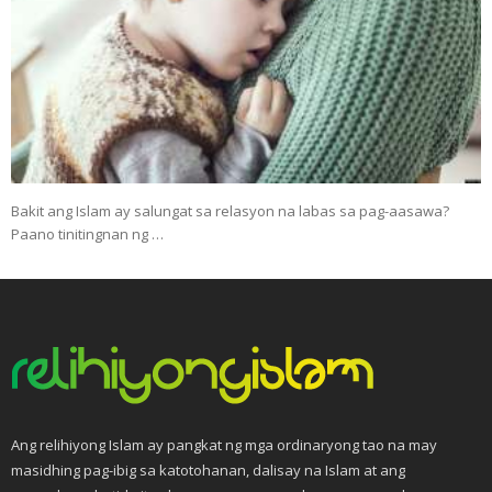
Bakit ang Islam ay salungat sa relasyon na labas sa pag-aasawa?
Paano tinitingnan ng …
Ang relihiyong Islam ay pangkat ng mga ordinaryong tao na may
masidhing pag-ibig sa katotohanan, dalisay na Islam at ang