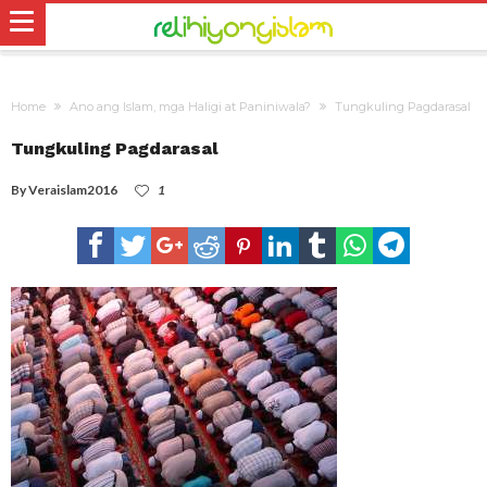
Home
Ano ang Islam, mga Haligi at Paniniwala?
Tungkuling Pagdarasal
Tungkuling Pagdarasal
By
Veraislam2016
1