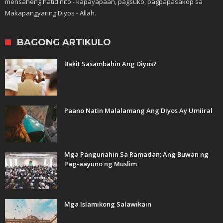
mensaheng hatid nito - kapayapaan, pagsuko, pagpapasakop sa
Makapangyaring Diyos - Allah.
BAGONG ARTIKULO
Bakit Sasambahin Ang Diyos?
Paano Natin Malalamang Ang Diyos Ay Umiiral
Mga Pangunahin Sa Ramadan: Ang Buwan ng
Pag-aayuno ng Muslim
Mga Islamikong Salawikain