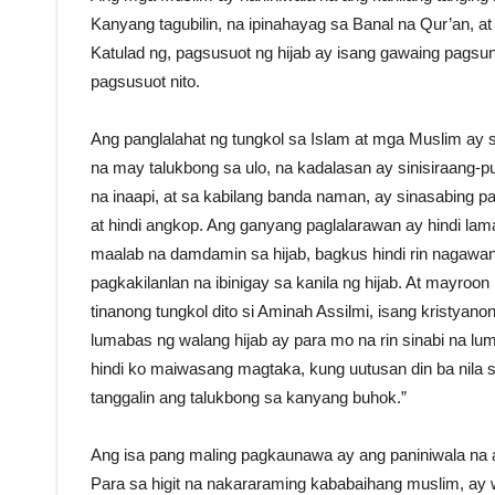
Kanyang tagubilin, na ipinahayag sa Banal na Qur’an, a
Katulad ng, pagsusuot ng hijab ay isang gawaing pagsun
pagsusuot nito.
Ang panglalahat ng tungkol sa Islam at mga Muslim ay
na may talukbong sa ulo, na kadalasan ay sinisiraang-p
na inaapi, at sa kabilang banda naman, ay sinasabing p
at hindi angkop. Ang ganyang paglalarawan ay hindi l
maalab na damdamin sa hijab, bagkus hindi rin nagawang
pagkakilanlan na ibinigay sa kanila ng hijab. At mayro
tinanong tungkol dito si Aminah Assilmi, isang kristya
lumabas ng walang hijab ay para mo na rin sinabi na 
hindi ko maiwasang magtaka, kung uutusan din ba nila 
tanggalin ang talukbong sa kanyang buhok.”
Ang isa pang maling pagkaunawa ay ang paniniwala na a
Para sa higit na nakararaming kababaihang muslim, ay 