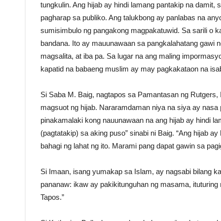
tungkulin. Ang hijab ay hindi lamang pantakip na damit, s
pagharap sa publiko. Ang talukbong ay panlabas na any
sumisimbulo ng pangakong magpakatuwid. Sa sarili o ka
bandana. Ito ay mauunawaan sa pangkalahatang gawi n
magsalita, at iba pa. Sa lugar na ang maling impormas
kapatid na babaeng muslim ay may pagkakataon na isab
Si Saba M. Baig, nagtapos sa Pamantasan ng Rutgers, 
magsuot ng hijab. Nararamdaman niya na siya ay nasa pr
pinakamalaki kong nauunawaan na ang hijab ay hindi la
(pagtatakip) sa aking puso” sinabi ni Baig. “Ang hijab a
bahagi ng lahat ng ito. Marami pang dapat gawin sa pagi
Si Imaan, isang yumakap sa Islam, ay nagsabi bilang ka
pananaw: ikaw ay pakikitunguhan ng masama, ituturing na 
Tapos.”