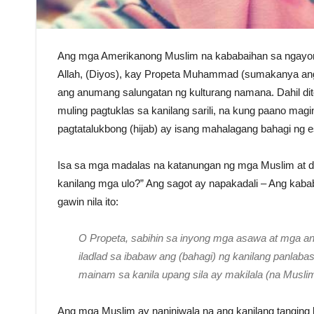
Ang mga Amerikanong Muslim na kababaihan sa ngayon a
Allah, (Diyos), kay Propeta Muhammad (sumakanya ang 
ang anumang salungatan ng kulturang namana. Dahil dito
muling pagtuklas sa kanilang sarili, na kung paano magi
pagtatalukbong (hijab) ay isang mahalagang bahagi ng es
Isa sa mga madalas na katanungan ng mga Muslim at di
kanilang mga ulo?” Ang sagot ay napakadali – Ang kabab
gawin nila ito:
O Propeta, sabihin sa inyong mga asawa at mga 
iladlad sa ibabaw ang (bahagi) ng kanilang panlabas
mainam sa kanila upang sila ay makilala (na Musli
Ang mga Muslim ay naniniwala na ang kanilang tanging 