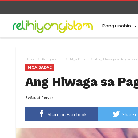
Pangunahin
Home
Pangunahin
Mga Babae
Ang Hiwaga sa Pagsusuot
MGA BABAE
Ang Hiwaga sa Pag
By
Saulat Pervez
Share on Facebook
Share o