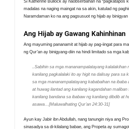
Si Katherine Bullock ay naobserbahan na “pagkatapos k
madalas na naging maingat na sa akin, katulad ng pag
Naramdaman ko na ang pagsusuot ng hijab ay binigyan 
Ang Hijab ay Gawang Kahinhinan
Ang mayuming pananamit at hijab ay pag-iingat para m
ng Qur’an ay binigyang-diin na hindi limitado sa mga k
..Sabihin sa mga mananampalatayang kalalakihan na
kanilang pagkalalaki ito ay higit na dalisay para sa 
sa mga mananampalatayang kababaihan na ibaba an
at huwag ilantad ang kanilang kagandahan maliban sa
kanilang bandana sa ibabaw ng kanilang dibdib at 
asawa…[Maluwalhating Qur’an 24:30-31]
Ayun kay Jabir ibn Abdullah, nang tanungin niya ang Propeta ﷺ, tungkol sa paningin ng lalaki na naipukol
sinasadya sa di-kilalang babae, ang Propeta ay sumagot: 