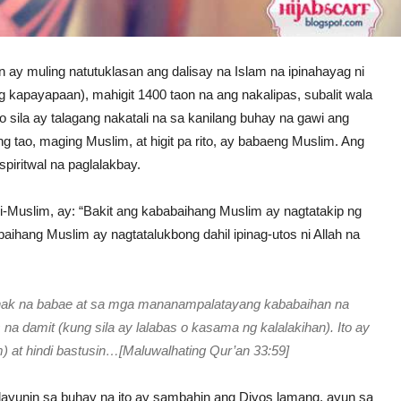
y muling natutuklasan ang dalisay na Islam na ipinahayag ni
kapayapaan), mahigit 1400 taon na ang nakalipas, subalit wala
 sila ay talagang nakatali na sa kanilang buhay na gawi ang
ng tao, maging Muslim, at higit pa rito, ay babaeng Muslim. Ang
piritwal na paglalakbay.
-Muslim, ay: “Bakit ang kababaihang Muslim ay nagtatakip ng
aihang Muslim ay nagtatalukbong dahil ipinag-utos ni Allah na
anak na babae at sa mga mananampalatayang kababaihan na
 na damit (kung sila ay lalabas o kasama ng kalalakihan). Ito ay
m) at hindi bastusin…[Maluwalhating Qur’an 33:59]
layunin sa buhay na ito ay sambahin ang Diyos lamang, ayun sa