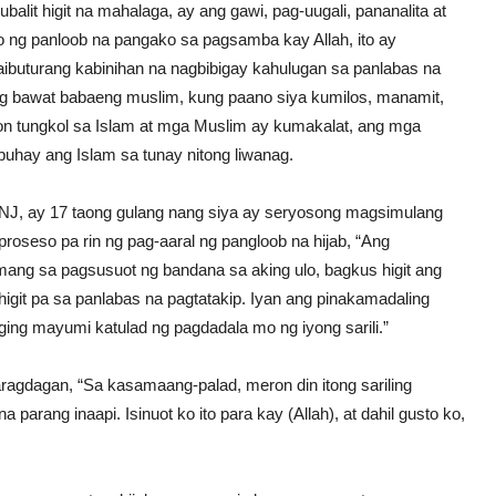
ubalit higit na mahalaga, ay ang gawi, pag-uugali, pananalita at
o ng panloob na pangako sa pagsamba kay Allah, ito ay
ibuturang kabinihan na nagbibigay kahulugan sa panlabas na
g bawat babaeng muslim, kung paano siya kumilos, manamit,
yon tungkol sa Islam at mga Muslim ay kumakalat, ang mga
uhay ang Islam sa tunay nitong liwanag.
NJ, ay 17 taong gulang nang siya ay seryosong magsimulang
oseso pa rin ng pag-aaral ng pangloob na hijab, “Ang
mang sa pagsusuot ng bandana sa aking ulo, bagkus higit ang
y higit pa sa panlabas na pagtatakip. Iyan ang pinakamadaling
ging mayumi katulad ng pagdadala mo ng iyong sarili.”
ragdagan, “Sa kasamaang-palad, meron din itong sariling
parang inaapi. Isinuot ko ito para kay (Allah), at dahil gusto ko,