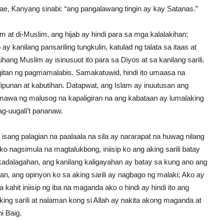
n sa babae, Kanyang sinabi: “ang pangalawang tingin ay kay Satanas.”
m at di-Muslim, ang hijab ay hindi para sa mga kalalakihan;
kanilang pansariling tungkulin, katulad ng talata sa itaas at
ang Muslim ay isinusuot ito para sa Diyos at sa kanilang sarili.
gitan ng pagmamalabis. Samakatuwid, hindi ito umaasa na
punan at kabutihan. Datapwat, ang Islam ay inuutusan ang
mawa ng malusog na kapaligiran na ang kabataan ay lumalaking
ag-uugali’t pananaw.
isang palagian na paalaala na sila ay nararapat na huwag nilang
o nagsimula na magtalukbong, iniisip ko ang aking sarili batay
a kadalagahan, ang kanilang kaligayahan ay batay sa kung ano ang
 man, ang opinyon ko sa aking sarili ay nagbago ng malaki; Ako ay
kahit iniisip ng iba na maganda ako o hindi ay hindi ito ang
ng sarili at nalaman kong si Allah ay nakita akong maganda at
i Baig.