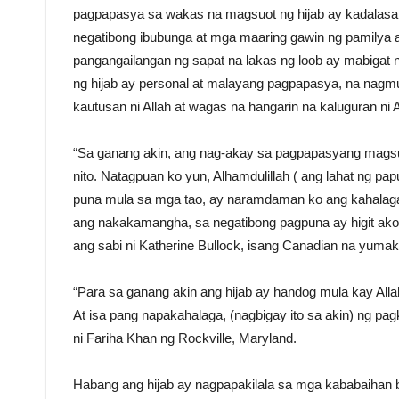
pagpapasya sa wakas na magsuot ng hijab ay kadalas
negatibong ibubunga at mga maaring gawin ng pamilya 
pangangailangan ng sapat na lakas ng loob ay mabigat
ng hijab ay personal at malayang pagpapasya, na nag
kautusan ni Allah at wagas na hangarin na kaluguran ni A
“Sa ganang akin, ang nag-akay sa pagpapasyang magsuo
nito. Natagpuan ko yun, Alhamdulillah ( ang lahat ng p
puna mula sa mga tao, ay naramdaman ko ang kahalagah
ang nakakamangha, sa negatibong pagpuna ay higit ak
ang sabi ni Katherine Bullock, isang Canadian na yumak
“Para sa ganang akin ang hijab ay handog mula kay Alla
At isa pang napakahalaga, (nagbigay ito sa akin) ng pa
ni Fariha Khan ng Rockville, Maryland.
Habang ang hijab ay nagpapakilala sa mga kababaihan b