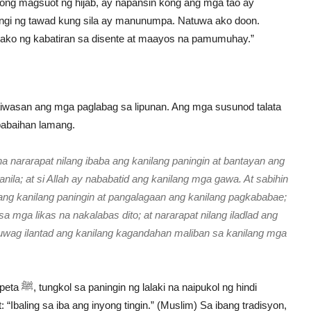
ong magsuot ng hijab, ay napansin kong ang mga tao ay
hingi ng tawad kung sila ay manunumpa. Natuwa ako doon.
ako ng kabatiran sa disente at maayos na pamumuhay.”
aiwasan ang mga paglabag sa lipunan. Ang mga susunod talata
ababaihan lamang.
 nararapat nilang ibaba ang kanilang paningin at bantayan ang
kanila; at si Allah ay nababatid ang kanilang mga gawa. At sabihin
g kanilang paningin at pangalagaan ang kanilang pagkababae;
 mga likas na nakalabas dito; at nararapat nilang iladlad ang
huwag ilantad ang kanilang kagandahan maliban sa kanilang mga
 ng hindi
“Ibaling sa iba ang inyong tingin.” (Muslim) Sa ibang tradisyon,