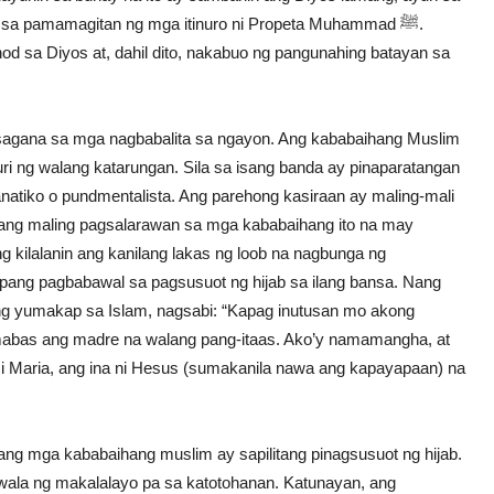
t sa pamamagitan ng mga itinuro ni Propeta Muhammad ﷺ.
od sa Diyos at, dahil dito, nakabuo ng pangunahing batayan sa
 sagana sa mga nagbabalita sa ngayon. Ang kababaihang Muslim
uri ng walang katarungan. Sila sa isang banda ay pinaparatangan
anatiko o pundmentalista. Ang parehong kasiraan ay maling-mali
amang maling pagsalarawan sa mga kababaihang ito na may
 kilalanin ang kanilang lakas ng loob na nagbunga ng
on pang pagbabawal sa pagsusuot ng hijab sa ilang bansa. Nang
nong yumakap sa Islam, nagsabi: “Kapag inutusan mo akong
lumabas ang madre na walang pang-itaas. Ako’y namamangha, at
si Maria, ang ina ni Hesus (sumakanila nawa ang kapayapaan) na
ng mga kababaihang muslim ay sapilitang pinagsusuot ng hijab.
wala ng makalalayo pa sa katotohanan. Katunayan, ang