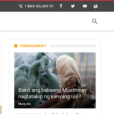
1 866 ISLAM 01
PINAKASIKAT
Bakit ang babaeng Muslim ay
nagtatakip ng kanyang ulo?
Mary Ali