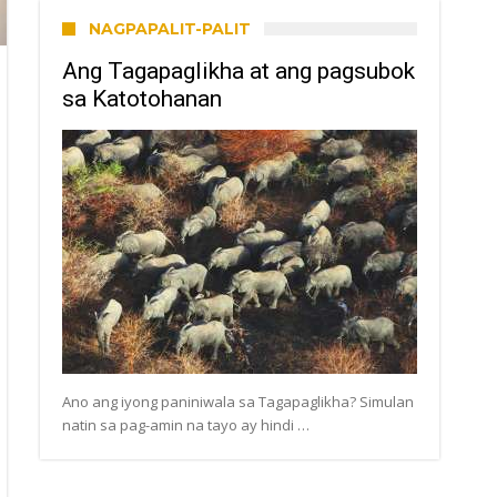
NAGPAPALIT-PALIT
Ang Tagapaglikha at ang pagsubok
sa Katotohanan
Ano ang iyong paniniwala sa Tagapaglikha? Simulan
natin sa pag-amin na tayo ay hindi …