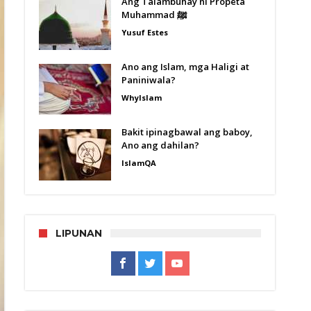
Ang Talambuhay ni Propeta
Muhammad ﷺ
Yusuf Estes
Ano ang Islam, mga Haligi at
Paniniwala?
WhyIslam
Bakit ipinagbawal ang baboy,
Ano ang dahilan?
IslamQA
LIPUNAN