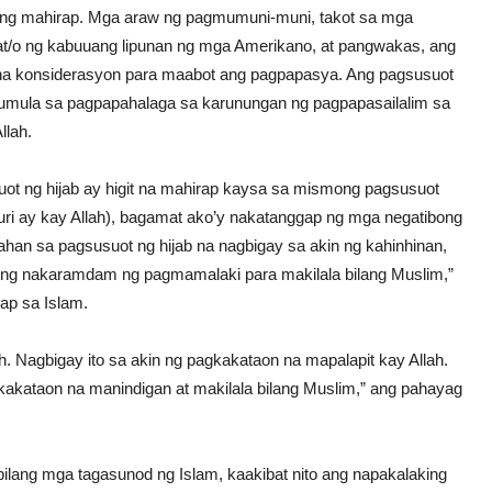
ang mahirap. Mga araw ng pagmumuni-muni, takot sa mga
at/o ng kabuuang lipunan ng mga Amerikano, at pangwakas, ang
 na konsiderasyon para maabot ang pagpapasya. Ang pagsusuot
mumula sa pagpapahalaga sa karunungan ng pagpapasailalim sa
llah.
t ng hijab ay higit na mahirap kaysa sa mismong pagsusuot
apuri ay kay Allah), bagamat ako’y nakatanggap ng mga negatibong
an sa pagsusuot ng hijab na nagbigay sa akin ng kahinhinan,
ong nakaramdam ng pagmamalaki para makilala bilang Muslim,”
ap sa Islam.
h. Nagbigay ito sa akin ng pagkakataon na mapalapit kay Allah.
gkakataon na manindigan at makilala bilang Muslim,” ang pahayag
ilang mga tagasunod ng Islam, kaakibat nito ang napakalaking