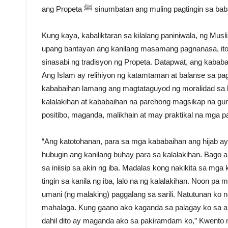
ang Propeta ﷺ sinumbatan ang muling pagtingi
Kung kaya, kabaliktaran sa kilalang paniniwala, ng Musli
upang bantayan ang kanilang masamang pagnanasa, ito ay 
sinasabi ng tradisyon ng Propeta. Datapwat, ang kababaih
Ang Islam ay relihiyon ng katamtaman at balanse sa pa
kababaihan lamang ang magtataguyod ng moralidad sa li
kalalakihan at kababaihan na parehong magsikap na gu
positibo, maganda, malikhain at may praktikal na mga p
“Ang katotohanan, para sa mga kababaihan ang hijab ay 
hubugin ang kanilang buhay para sa kalalakihan. Bago ak
sa iniisip sa akin ng iba. Madalas kong nakikita sa mg
tingin sa kanila ng iba, lalo na ng kalalakihan. Noon pa
umani (ng malaking) paggalang sa sarili. Natutunan ko na 
mahalaga. Kung gaano ako kaganda sa palagay ko sa aki
dahil dito ay maganda ako sa pakiramdam ko,” Kwento n