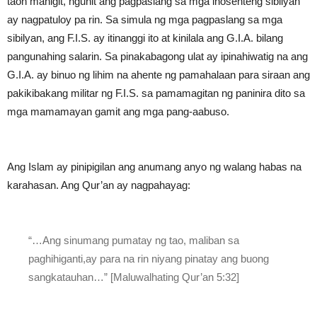
taon mahigit, ngunit ang pagpaslang sa mga inosenteng sibilyan
ay nagpatuloy pa rin. Sa simula ng mga pagpaslang sa mga
sibilyan, ang F.I.S. ay itinanggi ito at kinilala ang G.I.A. bilang
pangunahing salarin. Sa pinakabagong ulat ay ipinahiwatig na ang
G.I.A. ay binuo ng lihim na ahente ng pamahalaan para siraan ang
pakikibakang militar ng F.I.S. sa pamamagitan ng paninira dito sa
mga mamamayan gamit ang mga pang-aabuso.
Ang Islam ay pinipigilan ang anumang anyo ng walang habas na
karahasan. Ang Qur’an ay nagpahayag:
“…Ang sinumang pumatay ng tao, maliban sa
paghihiganti,ay para na rin niyang pinatay ang buong
sangkatauhan…” [Maluwalhating Qur’an 5:32]