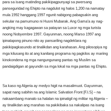
para sa isang matinding pakikipagpunyagi sa pwersang
panseguridad ng Ehipto na nagdulot ng halos 1,200 na namatay
mula 1992 hanggang 1997 ngunit nabigong pabagsakin ang
sekular na pamumuno ni Husni Mubarak. Ang Gama’a ay nag-
angking may kagagawan sa patayan sa Luxor ng mga turista
noong Nobyembre 1997. Gayunman, noong Marso 1997 ang
ipinatapong pinuno nito ay pansariling nagdeklara ng
pakikipagkasundo at tinalikdan ang karahasan. Ang pilosopiya ng
mga kilusang ito at ang kanilang programa ng pagkilos ay mariing
kinokondena ng mga nangungunang pantas ng Muslim sa
pandaigdigan at gayundin sa mga lokal na mga pantas ng Ehipto.
Sa kaso ng Algeria ay medyo higit na masalimuot. Gayunman,
sapat nang sabihin na ang Islamic Salvation Front [F.I.S] – na
nakaambang manalo sa halalan na ipinatigil ng militar ng Algeria –
ay tinalikdan ang marahas na pakikibaka sa nakalipas na isang