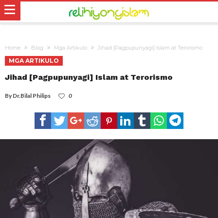
Home
Blog
Mga Artikulo
Jihad [Pagpupunyagi] Islam at Terorismo
MGA ARTIKULO
Jihad [Pagpupunyagi] Islam at Terorismo
By
Dr.Bilal Philips
0