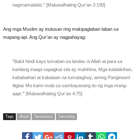
nagmamalabis.” [Maluwalhating Qur’an 2:190]
Ang mga Muslim ay inutusan ring makipaglaban laban sa
mapang-api. Ang Qur’an ay nagpahayag:
“Bakit hindi kayo lumaban sa landas ni Allah at para sa
kanilang inaapi sapagkat sila ay mahihina. Mga kalalakihan,
kababaihan at kabataan na tumataghoy, aming Panginoon!
Iligtas Mo kami mula sa sambayanang ito ng mga mang-
aapi.’” [Maluwalhating Qur’an 4:75]
Tags
Jihad
Terorismo
Terorista