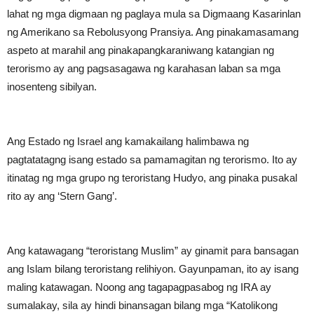
lahat ng mga digmaan ng paglaya mula sa Digmaang Kasarinlan
ng Amerikano sa Rebolusyong Pransiya. Ang pinakamasamang
aspeto at marahil ang pinakapangkaraniwang katangian ng
terorismo ay ang pagsasagawa ng karahasan laban sa mga
inosenteng sibilyan.
Ang Estado ng Israel ang kamakailang halimbawa ng
pagtatatagng isang estado sa pamamagitan ng terorismo. Ito ay
itinatag ng mga grupo ng teroristang Hudyo, ang pinaka pusakal
rito ay ang ‘Stern Gang’.
Ang katawagang “teroristang Muslim” ay ginamit para bansagan
ang Islam bilang teroristang relihiyon. Gayunpaman, ito ay isang
maling katawagan. Noong ang tagapagpasabog ng IRA ay
sumalakay, sila ay hindi binansagan bilang mga “Katolikong