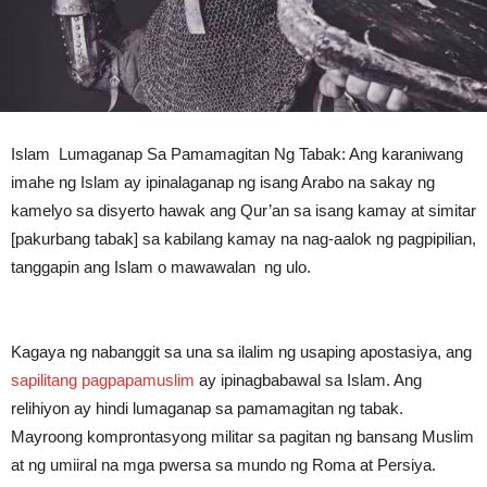
Islam Lumaganap Sa Pamamagitan Ng Tabak: Ang karaniwang
imahe ng Islam ay ipinalaganap ng isang Arabo na sakay ng
kamelyo sa disyerto hawak ang Qur’an sa isang kamay at simitar
[pakurbang tabak] sa kabilang kamay na nag-aalok ng pagpipilian,
tanggapin ang Islam o mawawalan ng ulo.
Kagaya ng nabanggit sa una sa ilalim ng usaping apostasiya, ang
sapilitang pagpapamuslim
ay ipinagbabawal sa Islam. Ang
relihiyon ay hindi lumaganap sa pamamagitan ng tabak.
Mayroong komprontasyong militar sa pagitan ng bansang Muslim
at ng umiiral na mga pwersa sa mundo ng Roma at Persiya.