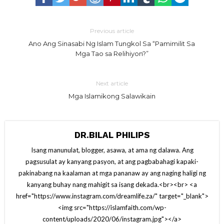
Previous article
Ano Ang Sinasabi Ng Islam Tungkol Sa “Pamimilit Sa
Mga Tao sa Relihiyon?”
Next article
Mga Islamikong Salawikain
DR.BILAL PHILIPS
Isang manunulat, blogger, asawa, at ama ng dalawa. Ang
pagsusulat ay kanyang pasyon, at ang pagbabahagi kapaki-
pakinabang na kaalaman at mga pananaw ay ang naging haligi ng
kanyang buhay nang mahigit sa isang dekada.<br><br> <a
href="https://www.instagram.com/dreamlife.za/" target="_blank">
<img src="https://islamfaith.com/wp-
content/uploads/2020/06/instagram.jpg"></a>