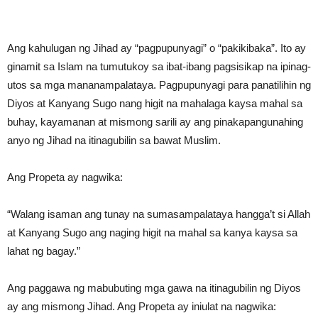
Ang kahulugan ng Jihad ay “pagpupunyagi” o “pakikibaka”. Ito ay
ginamit sa Islam na tumutukoy sa ibat-ibang pagsisikap na ipinag-
utos sa mga mananampalataya. Pagpupunyagi para panatilihin ng
Diyos at Kanyang Sugo nang higit na mahalaga kaysa mahal sa
buhay, kayamanan at mismong sarili ay ang pinakapangunahing
anyo ng Jihad na itinagubilin sa bawat Muslim.
Ang Propeta ay nagwika:
“Walang isaman ang tunay na sumasampalataya hangga’t si Allah
at Kanyang Sugo ang naging higit na mahal sa kanya kaysa sa
lahat ng bagay.”
Ang paggawa ng mabubuting mga gawa na itinagubilin ng Diyos
ay ang mismong Jihad. Ang Propeta ay iniulat na nagwika: