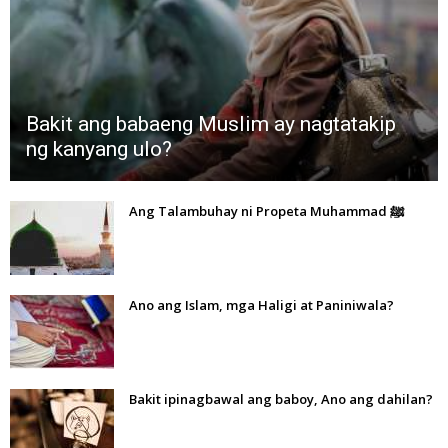
Bakit ang babaeng Muslim ay nagtatakip
ng kanyang ulo?
Ang Talambuhay ni Propeta Muhammad ﷺ
Ano ang Islam, mga Haligi at Paniniwala?
Bakit ipinagbawal ang baboy, Ano ang dahilan?