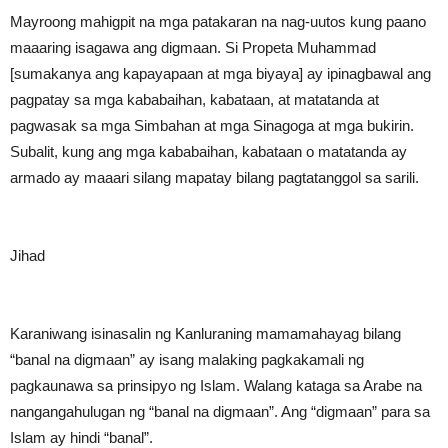
Mayroong mahigpit na mga patakaran na nag-uutos kung paano
maaaring isagawa ang digmaan. Si Propeta Muhammad
[sumakanya ang kapayapaan at mga biyaya] ay ipinagbawal ang
pagpatay sa mga kababaihan, kabataan, at matatanda at
pagwasak sa mga Simbahan at mga Sinagoga at mga bukirin.
Subalit, kung ang mga kababaihan, kabataan o matatanda ay
armado ay maaari silang mapatay bilang pagtatanggol sa sarili.
Jihad
Karaniwang isinasalin ng Kanluraning mamamahayag bilang
“banal na digmaan” ay isang malaking pagkakamali ng
pagkaunawa sa prinsipyo ng Islam. Walang kataga sa Arabe na
nangangahulugan ng “banal na digmaan”. Ang “digmaan” para sa
Islam ay hindi “banal”.