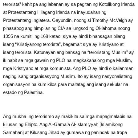
terorista” kahit pa ang labanan ay sa pagitan ng Kotolikong Irlanda
at Protestanteng Hilagang Irlanda na inayudahan ng
Protestanteng Inglatera. Gayundin, noong si Timothy McVeigh ay
pinasabog ang himpilan ng CIA sa lungsod ng Oklahoma noong
1995 na kumitil ng 168 katao, siya ay hindi binansagan bilang
isang “Kristiyanong terorista”, bagama’t siya ay Kristiyano at
isang terorista. Katunayan ang bansag na “teroristang Muslim” ay
ikinabit sa mga gawain ng PLO na magkakahalong mga Muslim,
mga Kristiyano at mga komunista. Ang PLO ay hindi o kailanman
naging isang organisasyong Muslim. Ito ay isang nasyonalistang
organisasyon na kumikilos para maitatag ang isang sekular na
estado ng Palestina.
Ang mukha ng terorismo ay makikita sa mga mapagmalabis na
kilusan ng Ehipto. Ang Al-Gama’a Al-Islamiyyah [Islamikong
Samahan] at Kilusang Jihad ay gumawa ng panindak na tropa