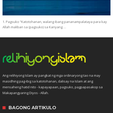
1. Pagsuko “Katotohanan, walang ibang pananampalataya para kay
Allah maliban sa (pagsuko) sa Kanyang …
Ang relihiyong Islam ay pangkat ng mga ordinaryong tao na may
masidhing pag-ibig sa katotohanan, dalisay na Islam at ang
mensaheng hatid nito - kapayapaan, pagsuko, pagpapasakop sa
Makapangyaring Diyos - Allah.
BAGONG ARTIKULO