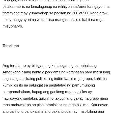
pinakamabilis na lumalaganap na relihiyon sa Amerika ngayon na
tinatayang may yumayakap sa pagitan ng 300 at 500 kada araw.
Ito ay nangyayari na wala ni isa mang sundalo o kahit na mga
misyonaryo.
Terorismo
Ang terorismo ay binigyan ng kahulugan ng pamahalaang
Amerikano bilang banta o paggamit ng karahasan para maisulong
ang isang adhikaing pulitikal ng indibidwal o mga grupo, kahit pa
kumikilos ito na salungat sa pagtatatag ng pamumunong
pampamahalaan, kapag ang ganitong mga pagkilos ay
naglalayong sindakin, guluhin o takutin ang pakay na grupo nang
mas malawak pa sa pinakamalalapit na mga biktima. Katunayan
ang ganitong pangkalahatang pakahulugan ay maibibilang ang