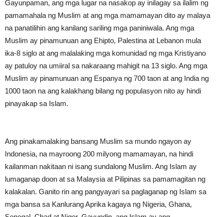
Gayunpaman, ang mga lugar na nasakop ay inilagay sa ilalim ng
pamamahala ng Muslim at ang mga mamamayan dito ay malaya
na panatilihin ang kanilang sariling mga paniniwala. Ang mga
Muslim ay pinamunuan ang Ehipto, Palestina at Lebanon mula
ika-8 siglo at ang malalaking mga komunidad ng mga Kristiyano
ay patuloy na umiiral sa nakaraang mahigit na 13 siglo. Ang mga
Muslim ay pinamunuan ang Espanya ng 700 taon at ang India ng
1000 taon na ang kalakhang bilang ng populasyon nito ay
hindi
pinayakap sa Islam
.
Ang pinakamalaking bansang Muslim sa mundo ngayon ay
Indonesia, na mayroong 200 milyong mamamayan, na hindi
kailanman nakitaan ni isang sundalong Muslim. Ang Islam ay
lumaganap doon at sa Malaysia at Pilipinas sa pamamagitan ng
kalakalan. Ganito rin ang pangyayari sa paglaganap ng Islam sa
mga bansa sa Kanlurang Aprika kagaya ng Nigeria, Ghana,
Senegal, Chad at Niger. Gayundin, ang Islam ay ang