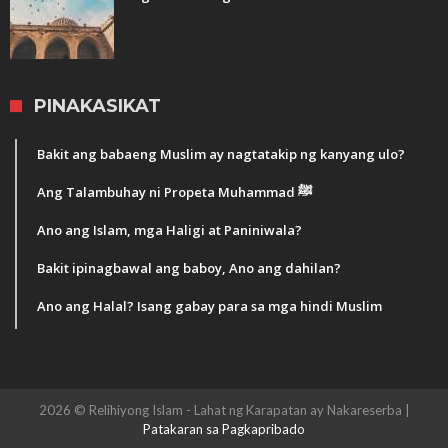
PINAKASIKAT
Bakit ang babaeng Muslim ay nagtatakip ng kanyang ulo?
Ang Talambuhay ni Propeta Muhammad ﷺ
Ano ang Islam, mga Haligi at Paniniwala?
Bakit ipinagbawal ang baboy, Ano ang dahilan?
Ano ang Halal? Isang gabay para sa mga hindi Muslim
2026 © Relihiyong Islam - Lahat ng Karapatan ay Nakareserba |
Patakaran sa Pagkapribado