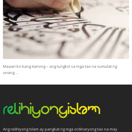
Maaari ko bang itanong – ang tungkol sa mga tao na sumulat ng
unang …
Ang relihiyong Islam ay pangkat ng mga ordinaryong tao na may