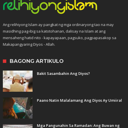
Ang relihiyong Islam ay pangkat ng mga ordinaryong tao na may
masidhing pag-ibig sa katotohanan, dalisay na Islam at ang
mensaheng hatid nito - kapayapaan, pagsuko, pagpapasakop sa
Makapangyaring Diyos - Allah.
BAGONG ARTIKULO
Bakit Sasambahin Ang Diyos?
Paano Natin Malalamang Ang Diyos Ay Umiiral
Mga Pangunahin Sa Ramadan: Ang Buwan ng