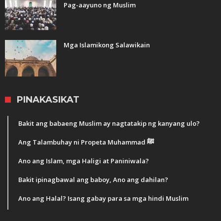
Pag-aayuno ng Muslim
Mga Islamikong Salawikain
PINAKASIKAT
Bakit ang babaeng Muslim ay nagtatakip ng kanyang ulo?
Ang Talambuhay ni Propeta Muhammad ﷺ
Ano ang Islam, mga Haligi at Paniniwala?
Bakit ipinagbawal ang baboy, Ano ang dahilan?
Ano ang Halal? Isang gabay para sa mga hindi Muslim