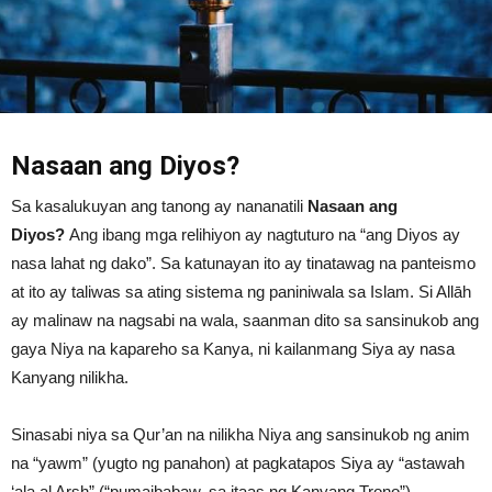
Nasaan ang Diyos?
Sa kasalukuyan ang tanong ay nananatili
Nasaan ang
Diyos?
Ang ibang mga relihiyon ay nagtuturo na “ang Diyos ay
nasa lahat ng dako”. Sa katunayan ito ay tinatawag na panteismo
at ito ay taliwas sa ating sistema ng paniniwala sa Islam. Si Allāh
ay malinaw na nagsabi na wala, saanman dito sa sansinukob ang
gaya Niya na kapareho sa Kanya, ni kailanmang Siya ay nasa
Kanyang nilikha.
Sinasabi niya sa Qur’an na nilikha Niya ang sansinukob ng anim
na “yawm” (yugto ng panahon) at pagkatapos Siya ay “astawah
‘ala al Arsh” (“pumaibabaw, sa itaas ng Kanyang Trono”).