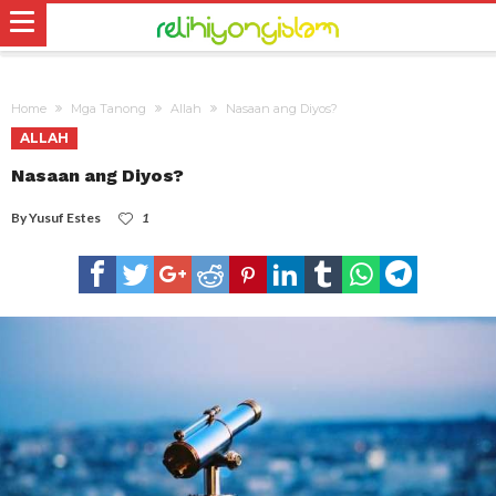
Home
Mga Tanong
Allah
Nasaan ang Diyos?
ALLAH
Nasaan ang Diyos?
By
Yusuf Estes
1