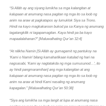
“Si Allāh ay ang siyang lumikha sa mga kalangitan at
kalupaan at anumang nasa pagitan ng mga ito sa loob ng
anim na araw at pagkatapos ay lumuklok Siya sa Trono.
Hindi na kayo magkakaroon bukod pa sa Kanya ng anumang
tagatangkilik ni tagapamagitan. Kaya hindi pa ba kayo
mapaalalahanan?” [Maluwalhating Qur’an 32:4]
“At nilikha Namin [Si Allāh ay gumagamit ng pantukoy na
‘Kami o Namin’ bilang kamaharlikaan katulad ng hari na
nagsasabi, ‘Kami ay nagtatakda ng mga sumusunod…’, ito
ay hindi pangmaramihan] ang mga kalangitan at ang
kalupaan at anumang nasa pagitan ng mga ito sa loob ng
anim na araw at hindi Kami nasaling ng anumang
kapagalan.” [Maluwalhating Qur’an 50:38]
“Siya ang lumikha sa mga langit at lupa at anumang nasa