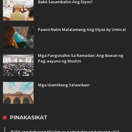
Bakit Sasambahin Ang Diyos?
Paano Natin Malalamang Ang Diyos Ay Umiiral
Mga Pangunahin Sa Ramadan: Ang Buwan ng
Pag-aayuno ng Muslim
Mga Islamikong Salawikain
PINAKASIKAT
Bakit ang babaeng Muslim ay nagtatakip ng kanyang ulo?