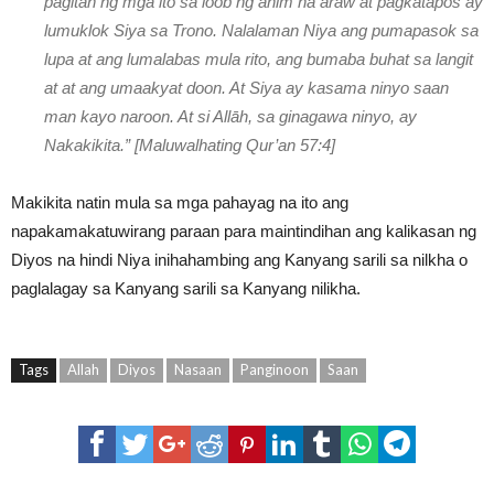
pagitan ng mga ito sa loob ng anim na araw at pagkatapos ay
lumuklok Siya sa Trono. Nalalaman Niya ang pumapasok sa
lupa at ang lumalabas mula rito, ang bumaba buhat sa langit
at at ang umaakyat doon. At Siya ay kasama ninyo saan
man kayo naroon. At si Allāh, sa ginagawa ninyo, ay
Nakakikita.” [Maluwalhating Qur’an 57:4]
Makikita natin mula sa mga pahayag na ito ang
napakamakatuwirang paraan para maintindihan ang kalikasan ng
Diyos na hindi Niya inihahambing ang Kanyang sarili sa nilkha o
paglalagay sa Kanyang sarili sa Kanyang nilikha.
Tags
Allah
Diyos
Nasaan
Panginoon
Saan