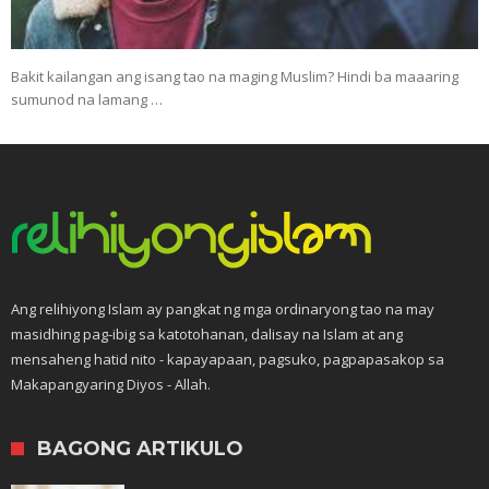
Bakit kailangan ang isang tao na maging Muslim? Hindi ba maaaring
sumunod na lamang …
Ang relihiyong Islam ay pangkat ng mga ordinaryong tao na may
masidhing pag-ibig sa katotohanan, dalisay na Islam at ang
mensaheng hatid nito - kapayapaan, pagsuko, pagpapasakop sa
Makapangyaring Diyos - Allah.
BAGONG ARTIKULO