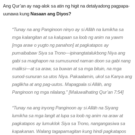
Ang Qur’an ay nag-alok sa atin ng higit na detalyadong pagpapa-
uunawa kung
Nasaan ang Diyos?
“Tunay na ang Panginoon ninyo ay si Allāh na lumikha sa
mga kalangitan at sa kalupaan sa loob ng anim na yawm
[mga araw o yugto ng panahon] at pagkatapos ay
pumaibabaw Siya sa Trono—ipinangtatalukbong Niya ang
gabi sa maghapon na sumusunod naman doon sa gabi nang
maliksi—at sa araw, sa buwan at sa mga bituin, na mga
sunod-sunuran sa utos Niya. Pakaalamin, ukol sa Kanya ang
paglikha at ang pag-uutos. Mapagpala si Allāh, ang
Panginoon ng mga nilalang.” [Maluwalhating Qur’an 7:54]
“Tunay na ang inyong Panginoon ay si Allāh na Siyang
lumikha sa mga langit at lupa sa loob ng anim na araw at
pagkatapos ay lumuklok Siya sa Trono, nangangasiwa sa
kapakanan. Walang tagapamagitan kung hindi pagkatapos