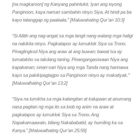
[na magkaroon] ng Kanyang pahintulot. Iyan ang inyong
Panginoon, kaya naman sambahin ninyo Siya. At hindi pa ba
kayo tatanggap ng paalaala.” [Maluwahating Qur’an 10:3]
“Si Allāh ang nag-angat sa mga langit nang walang mga haligi
na nakikita ninyo. Pagkatapos ay lumuklok Siya sa Trono.
Pinaglingkod Niya ang araw at ang buwan; bawat isa ay
tumatakbo sa takdang taning. Pinangangasiwaan Niya ang
kapakanan; sinari-sari Niya ang mga Tanda nang harinawa
kayo sa pakikipagtagpo sa Panginoon ninyo ay makatiyak.”
[Maluwalhating Qur’an 13:2]
“Siya na lumikha sa mga kalangitan at kalupaan at anumang
nasa pagitan ng mga ito sa loob ng anim na araw at
pagkatapos ay lumuklok Siya sa Trono. Ang
Napakamaawain, bilang Nakababatid, ay humiling ka sa
Kanya.” [Maluwalhating Qur’an 25:59]