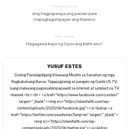
Previous article
Ang Pagpaparaya ang paraan para
mapagtagumpayan ang Rasismo
Next article
Magagawa Kaya ng Diyos ang Kahit Ano?
YUSUF ESTES
Dating Pandaigdigang Kitawang Muslim sa Samahan ng mga
Nagkakaisang Bansa. Tagapagtatag at pangulo ng Guide US TV,
isang malayang pagsasahimpapawid sa internet at satelayt na TV
channel.<br><br> <a href="https://www.facebook.com/y.estes/"
target="_blank"><img src="https://islamfaith.com/wp-
content/uploads/2020/06/facebook.jpg"></a>&nbsp <a
href="https://twitter.com/yusufestes?lang=en" target="_blank">
<img src="https://islamfaith.com/wp-
content/uploads/2020/06/twitter.jpg"></a>&nbsp