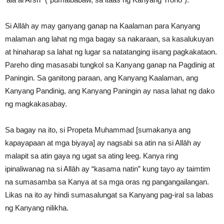
Si Allāh ay may ganyang ganap na Kaalaman para Kanyang
malaman ang lahat ng mga bagay sa nakaraan, sa kasalukuyan
at hinaharap sa lahat ng lugar sa natatanging iisang pagkakataon.
Pareho ding masasabi tungkol sa Kanyang ganap na Pagdinig at
Paningin. Sa ganitong paraan, ang Kanyang Kaalaman, ang
Kanyang Pandinig, ang Kanyang Paningin ay nasa lahat ng dako
ng magkakasabay.
Sa bagay na ito, si Propeta Muhammad [sumakanya ang
kapayapaan at mga biyaya] ay nagsabi sa atin na si Allāh ay
malapit sa atin gaya ng ugat sa ating leeg. Kanya ring
ipinaliwanag na si Allāh ay “kasama natin” kung tayo ay taimtim
na sumasamba sa Kanya at sa mga oras ng pangangailangan.
Likas na ito ay hindi sumasalungat sa Kanyang pag-iral sa labas
ng Kanyang nilikha.