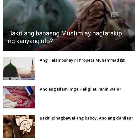
Bakit ang babaeng Muslim ay nagtatakip
ng kanyang ulo?
Ang Talambuhay ni Propeta Muhammad ﷺ
Ano ang Islam, mga Haligi at Paniniwala?
Bakit ipinagbawal ang baboy, Ano ang dahilan?