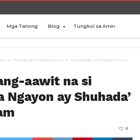
Mga Tanong
Blog
Tungkol sa Amin
ayon ay Shuhada’ ay Yumakap sa Islam
Ang Irlandes na Mang-aawit na si
ang-aawit na si
a Ngayon ay Shuhada’
lam
0