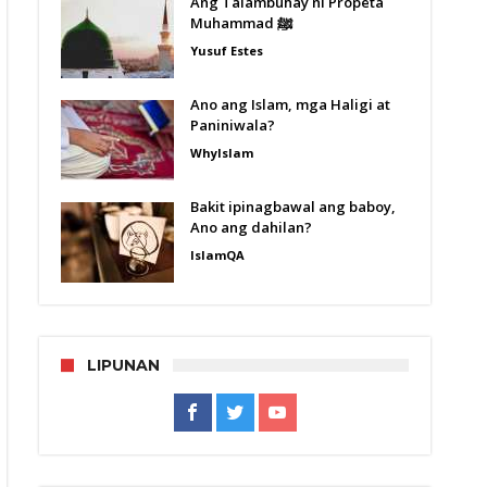
Ang Talambuhay ni Propeta
Muhammad ﷺ
Yusuf Estes
Ano ang Islam, mga Haligi at
Paniniwala?
WhyIslam
Bakit ipinagbawal ang baboy,
Ano ang dahilan?
IslamQA
LIPUNAN