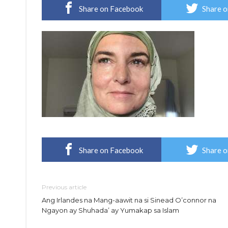
Share on Facebook
Share o
Share on Facebook
Share o
Previous article
Ang Irlandes na Mang-aawit na si Sinead O’connor na
Ngayon ay Shuhada’ ay Yumakap sa Islam