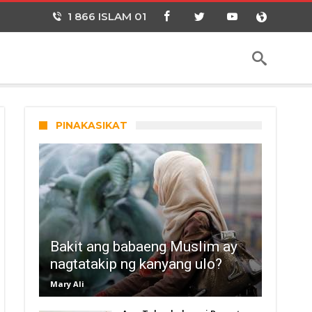
1 866 ISLAM 01
PINAKASIKAT
Bakit ang babaeng Muslim ay
nagtatakip ng kanyang ulo?
Mary Ali