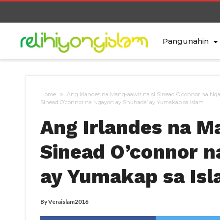
Pangunahin
Home
Ang Irlandes na Mang-aawit na si Sinead O’connor na Ng
Sinead O’connor na Ngayon ay Shuhada’ ay Yumakap sa Islam
Ang Irlandes na M
Sinead O’connor n
ay Yumakap sa Is
By
Veraislam2016