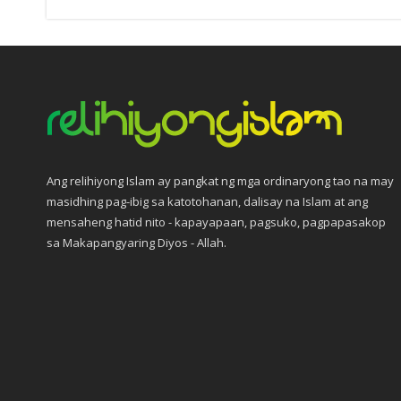
Ang relihiyong Islam ay pangkat ng mga ordinaryong tao na may
masidhing pag-ibig sa katotohanan, dalisay na Islam at ang
mensaheng hatid nito - kapayapaan, pagsuko, pagpapasakop
sa Makapangyaring Diyos - Allah.