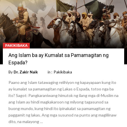
PAKIKIBAKA
Ang Islam ba ay Kumalat sa Pamamagitan ng
Espada?
By
Dr. Zakir Naik
in :
Pakikibaka
Paano ang Islam tatawaging relihiyon ng kapayapaan kung ito
ay kumalat sa pamamagitan ng Lakas o Espada, totoo nga ba
ito? Sagot: Pangkaraniwang himutok ng ilang mga di-Muslim na
ang Islam ay hindi magkakaroon ng milyong tagasunod sa
buong mundo, kung hindi ito ipinakalat sa pamamagitan ng
paggamit ng lakas. Ang mga susunod na punto ang maglilinaw
dito, na malayong …