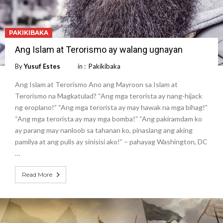
PAKIKIBAKA
Ang Islam at Terorismo ay walang ugnayan
By
Yusuf Estes
in :
Pakikibaka
Ang Islam at Terorismo Ano ang Mayroon sa Islam at
Terorismo na Magkatulad? “Ang mga terorista ay nang-hijack
ng eroplano!” “Ang mga terorista ay may hawak na mga bihag!”
“Ang mga terorista ay may mga bomba!” “Ang pakiramdam ko
ay parang may nanloob sa tahanan ko, pinaslang ang aking
pamilya at ang pulis ay sinisisi ako!” – pahayag Washington, DC
…
Read More