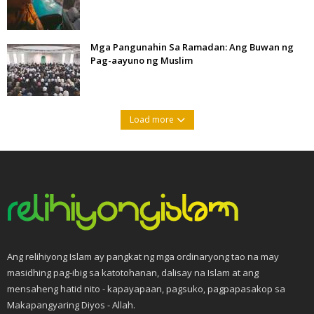
Mga Pangunahin Sa Ramadan: Ang Buwan ng
Pag-aayuno ng Muslim
Load more
Ang relihiyong Islam ay pangkat ng mga ordinaryong tao na may
masidhing pag-ibig sa katotohanan, dalisay na Islam at ang
mensaheng hatid nito - kapayapaan, pagsuko, pagpapasakop sa
Makapangyaring Diyos - Allah.