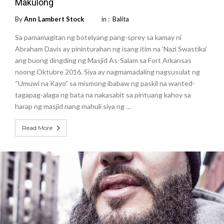
Makulong
By
Ann Lambert Stock
in :
Balita
Sa pamamagitan ng botelyang pang-sprey sa kamay ni
Abraham Davis ay pininturahan ng isang itim na ‘Nazi Swastika’
ang buong dingding ng Masjid As-Salam sa Fort Arkansas
noong Oktubre 2016. Siya ay nagmamadaling nagsusulat ng
“Umuwi na Kayo” sa mismong ibabaw ng paskil na wanted-
tagapag-alaga ng bata na nakasabit sa pintuang kahoy sa
harap ng masjid nang mahuli siya ng …
Read More