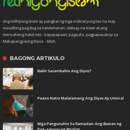
Ang relihiyong Islam ay pangkat ng mga ordinaryong tao na may
masidhing pag-ibig sa katotohanan, dalisay na Islam at ang
mensaheng hatid nito - kapayapaan, pagsuko, pagpapasakop sa
Makapangyaring Diyos - Allah.
BAGONG ARTIKULO
Bakit Sasambahin Ang Diyos?
Paano Natin Malalamang Ang Diyos Ay Umiiral
Mga Pangunahin Sa Ramadan: Ang Buwan ng
Pag-aayuno ng Muslim