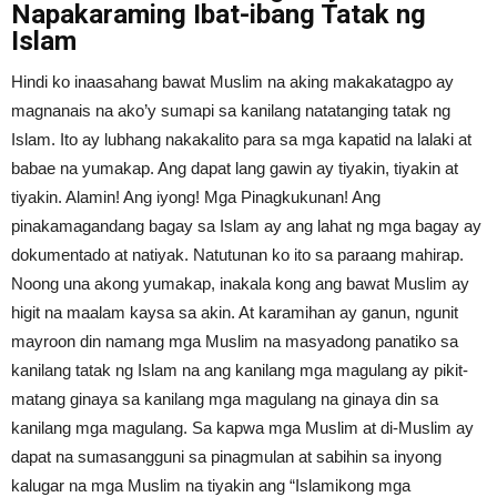
Napakaraming Ibat-ibang Tatak ng
Islam
Hindi ko inaasahang bawat Muslim na aking makakatagpo ay
magnanais na ako’y sumapi sa kanilang natatanging tatak ng
Islam. Ito ay lubhang nakakalito para sa mga kapatid na lalaki at
babae na yumakap. Ang dapat lang gawin ay tiyakin, tiyakin at
tiyakin. Alamin! Ang iyong! Mga Pinagkukunan! Ang
pinakamagandang bagay sa Islam ay ang lahat ng mga bagay ay
dokumentado at natiyak. Natutunan ko ito sa paraang mahirap.
Noong una akong yumakap, inakala kong ang bawat Muslim ay
higit na maalam kaysa sa akin. At karamihan ay ganun, ngunit
mayroon din namang mga Muslim na masyadong panatiko sa
kanilang tatak ng Islam na ang kanilang mga magulang ay pikit-
matang ginaya sa kanilang mga magulang na ginaya din sa
kanilang mga magulang. Sa kapwa mga Muslim at di-Muslim ay
dapat na sumasangguni sa pinagmulan at sabihin sa inyong
kalugar na mga Muslim na tiyakin ang “Islamikong mga