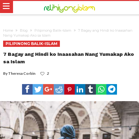
Home
Blog
Pilipinong Balik-Islam
7 Bagay ang Hindi ko Inaasahan
Nang Yumakap Ako sa Islam
PILIPINONG BALIK-ISLAM
7 Bagay ang Hindi ko Inaasahan Nang Yumakap Ako
sa Islam
By
Theresa Corbin
2