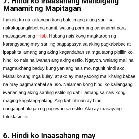
7. Hindi ko Inaasahang Maiibigang
Manamit ng Mapitagan
Inakala ko na kailangan kong balutin ang aking sarili sa
nakakapangilabot na damit, walang pormang pananamit para
maisagawa ang
Hijab
. Habang nais kong magkaroon ng
karangyaang may sariling pagpapasya sa aking pagkababae at
ipapakita lamang ang aking kagandahan sa mga taong pipiliin ko,
hindi ko nais na iwanan ang aking estilo. Ngayon, walang mali na
magmukhang baduy kung yan ang nais mo, ngunit hindi ako.
Mahal ko ang mga kulay, at ako ay masyadong malikhaing babae
na may pagmamahal sa uso. Nalaman kong hindi ko kailangang
iwanan ang aking sariling estilo ng dahil lamang sa nais kong
maging kagalang-galang. Ang kahinhinan ay hindi
nangangahulugan ng pag-iwan sa estilo. Ako ay masayang
tutuklasin ito.
6. Hindi ko Inaasahang may