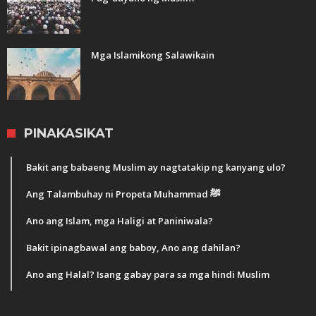
Mga Islamikong Salawikain
PINAKASIKAT
Bakit ang babaeng Muslim ay nagtatakip ng kanyang ulo?
Ang Talambuhay ni Propeta Muhammad ﷺ
Ano ang Islam, mga Haligi at Paniniwala?
Bakit ipinagbawal ang baboy, Ano ang dahilan?
Ano ang Halal? Isang gabay para sa mga hindi Muslim