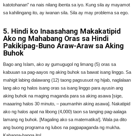
katotohanan” na nais nilang ibenta sa iyo. Kung sila ay mayamot
sa kahilingang ito, ay iwanan sila. Sila ay may problema sa ego.
5. Hindi ko Inaasahang Makakatipid
Ako ng Mahabang Oras sa Hindi
Pakikipag-Buno Araw-Araw sa Aking
Buhok
Bago ang Islam, ako ay gumugugol ng limang (5) oras sa
kabuuan sa pag-aayos ng aking buhok sa bawat isang linggo. Sa
mahigit labing dalawang (12) taong pagsusuot ng hijab, naglalaan
lang ako ng halos isang oras sa isang linggo para ayusin ang
aking buhok na maging maganda para sa aking asawa [sige,
maaaring halos 30 minuto, – paumanhin aking asawa]. Nakatipid
ako ng halos apat na libong (4,000) taon sa tanging pag-aalaga
lamang ng buhok. [Magaling ako sa matematika!]. Wala pa dito
ang buong programa ng lubos na pagpapaganda ng mukha.
Kahanga-hanga ito!