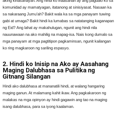
aking kinasanayan. Ang hindi ko inaasahan ay ang pagdalo ko sa
komunidad ay mamatyagan, itatanong at sinisiyasat. Nasaan ka
sa nakaraang Jumu’ah? Bakit wala ka sa mga panayam tuwing
gabi at umaga? Bakit hindi ka lumabas sa natatanging kaganapan
ng Eid? Ang lahat ay makahulugan, ngunit ang hindi nila
nauunawaan na ako mahilig na mapag-isa. Nais kong dumalo sa
mga panayam at mga pagtitipon pagkaminsan, ngunit kailangan
ko ring magkaroon ng sariling espasyo.
2. Hindi ko Inisip na Ako ay Aasahang
Maging Dalubhasa sa Pulitika ng
Gitnang Silangan
Hindi ako dalubhasa at mananatili hindi, at walang hangaring
maging ganun. At malamang kahit ikaw. Ang pagkakaroon ng
malakas na mga opinyon ay hindi gagawin ang tao na maging
isang dalubhasa, para sa iyong kaalaman.