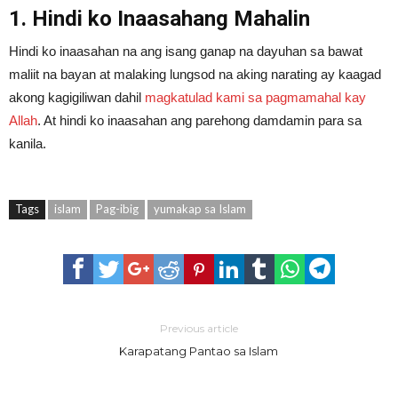
1. Hindi ko Inaasahang Mahalin
Hindi ko inaasahan na ang isang ganap na dayuhan sa bawat
maliit na bayan at malaking lungsod na aking narating ay kaagad
akong kagigiliwan dahil
magkatulad kami sa pagmamahal kay
Allah
. At hindi ko inaasahan ang parehong damdamin para sa
kanila.
Tags
islam
Pag-ibig
yumakap sa Islam
Previous article
Karapatang Pantao sa Islam