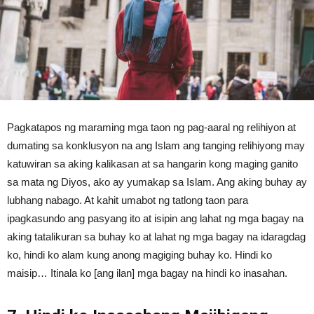
Pagkatapos ng maraming mga taon ng pag-aaral ng relihiyon at
dumating sa konklusyon na ang Islam ang tanging relihiyong may
katuwiran sa aking kalikasan at sa hangarin kong maging ganito
sa mata ng Diyos, ako ay yumakap sa Islam. Ang aking buhay ay
lubhang nabago. At kahit umabot ng tatlong taon para
ipagkasundo ang pasyang ito at isipin ang lahat ng mga bagay na
aking tatalikuran sa buhay ko at lahat ng mga bagay na idaragdag
ko, hindi ko alam kung anong magiging buhay ko. Hindi ko
maisip… Itinala ko [ang ilan] mga bagay na hindi ko inasahan.