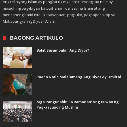
Ang relihiyong Islam ay pangkat ng mga ordinaryong tao na may
masidhing pag-ibig sa katotohanan, dalisay na Islam at ang
mensaheng hatid nito - kapayapaan, pagsuko, pagpapasakop sa
Makapangyaring Diyos - Allah.
BAGONG ARTIKULO
Bakit Sasambahin Ang Diyos?
Paano Natin Malalamang Ang Diyos Ay Umiiral
Mga Pangunahin Sa Ramadan: Ang Buwan ng
Pag-aayuno ng Muslim