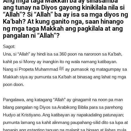
Ang mga taga Makkah ba ay sinasamba
ang tunay na Diyos gayong kinikilala nila si
“Allah”? Si “Allah” ba ay isa sa mga diyos ng
Ka’bah? At kung ganito nga, saan hinango
ng mga taga Makkah ang pagkilala at ang
pangalan ni “Allah”?
Sagot:
Una, si “Allah” ay hindi isa sa 360 poon na naroroon sa Ka’bah,
kahit pa si Morey ay inangkin ito ng wala namang katibayan.
Nang si Propeta Muhammad ﷺ ay pumasok ng matagumpay sa
Makkah siya ay pumunta sa Ka’bah at binasag ang lahat ng mga
poon doon.
Pangalawa, ang katagang “Allah” ay ginagamit na noon pa man
bilang pangalan ng Diyos sa Arabikong Biblia para sa parehong
Hudyo at Kristiyano. Ang katibayan ay napakadaling patunayan;
pumunta lamang sa kahit alinmang paupahang-silid dito sa lupa at
hanapin ang estanting taguan na malapit sa higaan at ilabas mula