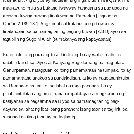
Ramadan. Ang Diyos ay inutusan ang mga Muslim sa Qur’an na
mag-ayuno mula sa bukang liwayway hanggang sa paglubog ng
araw sa tuwing buwang tinatawag na Ramadan [tingnan sa
Qur’an 2:185-187]. Ang simula at katapusan ng buwan ay
tinatandaan sa pamamagitan ng bagong buwan [2:189] ayon sa
tagubilin ng Sugo ni Allah [sumakanya ang kapayapaan].
Kung bakit ang paraang ito at hindi ang iba ay wala sa atin na
sabihin kundi sa Diyos at Kanyang Sugo lamang na mag-atas.
Ganunpaman, natagpuan ko itong pamamaraan na tumpak. Ito ay
pamamaraang angkop sa pandaigdigan, at ito ay nagpapahintulot
sa Ramadan na umikot sa lahat na mga panahon. Ito ay
pinahihintulutan ang mga mananampalataya na magkaroon ng
kasiyahan sa pagsamba sa Diyos sa pamamagitan ng pag-
aayuno sa lahat ng ibat-ibang panahon; isang taon sa tag-init, sa
susunod na ilang taon ay sa taglamig.