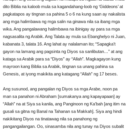
dito Biblia na kaloob mula sa kagandahang-loob ng ‘Giddeons’ at
pagkatapos ay tingnan sa pahina 5 o 6 na kung saan ay nakalista
ang mga halimbawa ng mga salin na ginawa nila sa ibang mga
wika. Ang pangalawang halimbawa na ibinigay ay para sa mga
nagsasalita ng Arabik. Ang Talata ay mula sa Ebanghelyo ni Juan,
kabanata 3, talata 16. Ang lahat ay nalalaman ito; “Sapagka’t
gayon na lamang ang pagsinta ng Diyos sa sanlibutan…” at ang
kataga sa Arabik para sa “Diyos” ay “Allah”. Magkagayon kung
mayroon kang Biblia sa Arabik, tingnan sa unang pahina sa
Genesis, at iyong makikita ang katagang “Allah” ng 17 beses.
Ang susunod, ang pangalan ng Diyos sa mga Arabe, noon pa
man sa panahon ni Abraham [sumakanya ang kapayapaan] ay
“Allah” na at Siya sa kanila, ang Panginoon ng Ka’bah [ang itim na
gusali sa gitna ng Banal na Tahanan sa Makkah]. Siya ang hindi
nakikitang Diyos na tinatawag nila sa panahong ng
pangangailangan. Oo, sinasamba nila ang tunay na Diyos subalit