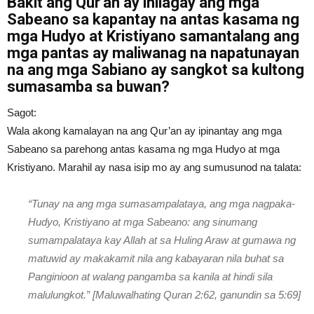
Bakit ang Qur’an ay inilagay ang mga
Sabeano sa kapantay na antas kasama ng
mga Hudyo at Kristiyano samantalang ang
mga pantas ay maliwanag na napatunayan
na ang mga Sabiano ay sangkot sa kultong
sumasamba sa buwan?
Sagot:
Wala akong kamalayan na ang Qur’an ay ipinantay ang mga
Sabeano sa parehong antas kasama ng mga Hudyo at mga
Kristiyano. Marahil ay nasa isip mo ay ang sumusunod na talata:
“Tunay na ang mga sumasampalataya, ang mga nagpaka-
Hudyo, Kristiyano at mga Sabeano: ang sinumang
sumampalataya kay Allah at sa Huling Araw at gumawa ng
matuwid ay makakamit nila ang kabayaran nila buhat sa
Panginioon at walang pangamba sa kanila at hindi sila
malulungkot.” [Maluwalhating Quran 2:62, ganundin sa 5:69]