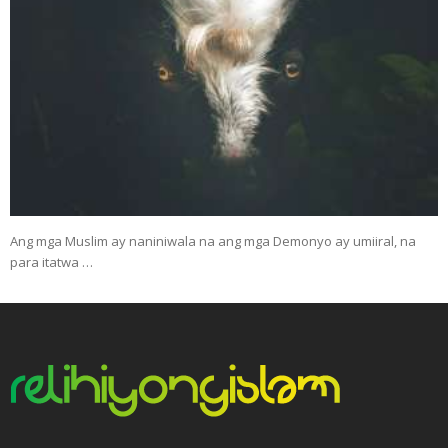
Ang mga Muslim ay naniniwala na ang mga Demonyo ay umiiral, na
para itatwa …