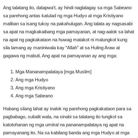
Ang talatang ito, datapwa’t, ay hindi naglalagay sa mga Sabeano
sa parehong antas katulad ng mga Hudyo at mga Kristiyano
maliban sa isang tukoy na pakahulugan. Ang talata ay nagsasabi
sa apat na magkakaibang mga pamayanan, at nag-aalok sa lahat
na apat ng pagkakataon na huwag matakot ni malungkot kung
sila lamang ay maniniwala kay “Allah” at sa Huling Araw at
gagawa ng mabuti. Ang apat na pamayanan ay ang mga:
Mga Mananampalataya [mga Muslim]
Ang mga Hudyo
Ang mga Kristiyano
Ang mga Sabeano
Habang silang lahat ay inalok ng parehong pagkakataon para sa
pagbabago, subalit wala, na sinabi sa talatang ito tungkol sa
katotohanan ng mga umiiral na pananampalataya ng apat na
pamayanang ito. Na sa kabilang banda ang mga Hudyo at mga