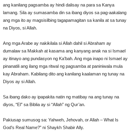
ang kanilang pagsamba ay hindi dalisay na para sa Kanya
lamang. Sila ay sumasamba din sa ibang diyos sa pag-aakalang
ang mga ito ay magsisilbing tagapamagitan sa kanila at sa tunay
na Diyos, si Allah.
Ang mga Arabe ay nakikilala si Allah dahil si Abraham ay
dumalaw sa Makkah at kasama ang kanyang anak na si Ismael
ay itinayo ang pundasyon ng Ka’bah. Ang mga inapo ni Ismael ay
pinanatili ang ilang mga ritwal ng pagsamba at paniniwala mula
kay Abraham. Kabilang dito ang kanilang kaalaman ng tunay na
Diyos ay si Allah.
Sa ibang dako ay ipapakita natin ng matibay na ang tunay na
diyos, “El” sa Biblia ay si “Allah” ng Qur’an.
Pakiusap sumusog sa: Yahweh, Jehovah, or Allah – What Is
God’s Real Name?” ni Shaykh Shabir Ally.