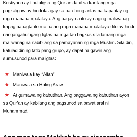
Kristiyano ay tinutuligsa ng Qur’an dahil sa kanilang mga
pagkaligaw ay hindi ilalagay sa parehong antas na kapantay ng
mga mananampalataya. Ang bagay na ito ay naging maliwanag
kapag napagtanto mo na ang mga mananampalataya dito ay hindi
nangangahulugang ligtas na mga tao bagkus sila lamang mga
maliwanag na nabibilang sa pamayanan ng mga Muslim. Sila din,
katulad din ng tatlo pang grupo, ay dapat na gawin ang
sumusunod para maligtas:
Maniwala kay “Allah”
Maniwala sa Huling Araw
At gumawa ng kabutihan. Ang paggawa ng kabutihan ayon
sa Qur’an ay kabilang ang pagsunod sa bawat aral ni
Muhammad.