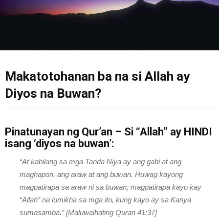
Makatotohanan ba na si Allah ay
Diyos na Buwan?
Pinatunayan ng Qur’an – Si “Allah” ay HINDI
isang ‘diyos na buwan’:
“At kabilang sa mga Tanda Niya ay ang gabi at ang
maghapon, ang araw at ang buwan. Huwag kayong
magpatirapa sa araw ni sa buwan; magpatirapa kayo kay
“Allah” na lumikha sa mga ito, kung kayo ay sa Kanya
sumasamba.” [Maluwalhating Quran 41:37]