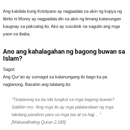
Ang kakilala kong Kristiyano ay nagpadala sa akin ng kopya ng
librito ni Morey ay nagpadala din sa akin ng limang katanungan
kaugnay sa paksaing ito. Ako ay susubok na sagutin ang mga
yaon sa ibaba.
Ano ang kahalagahan ng bagong buwan sa
Islam?
Sagot:
Ang Qur’an ay sumagot sa katanungang ito bago ka pa
nagtanong. Basahin ang talatang ito:
“Tinatanong ka ba nila tungkol sa mga bagong buwan?
Sabihin mo: ‘Ang mga ito ay mga palatandaan ng mga
takdang panahon para sa mga tao at sa hajj… ”
[Maluwalhating Quran 2:189]