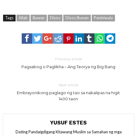
Tags
Allah
Buwan
Diyos
Diyos Buwan
Paniniwala
Previous article
Pagsabog o Paglikha – Ang Teorya ng Big Bang
Next article
Embrayonikong paglago ng tao sa nakalipas na higit
1400 taon
YUSUF ESTES
Dating Pandaigdigang Kitawang Muslim sa Samahan ng mga