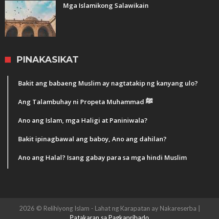
Mga Islamikong Salawikain
PINAKASIKAT
Bakit ang babaeng Muslim ay nagtatakip ng kanyang ulo?
Ang Talambuhay ni Propeta Muhammad ﷺ
Ano ang Islam, mga Haligi at Paniniwala?
Bakit ipinagbawal ang baboy, Ano ang dahilan?
Ano ang Halal? Isang gabay para sa mga hindi Muslim
2026 © Relihiyong Islam - Lahat ng Karapatan ay Nakareserba |
Patakaran sa Pagkapribado