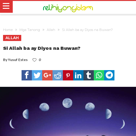
Home
Mga Tanong
Allah
Si Allah ba ay Diyos na Buwan?
ALLAH
Si Allah ba ay Diyos na Buwan?
By
Yusuf Estes
0