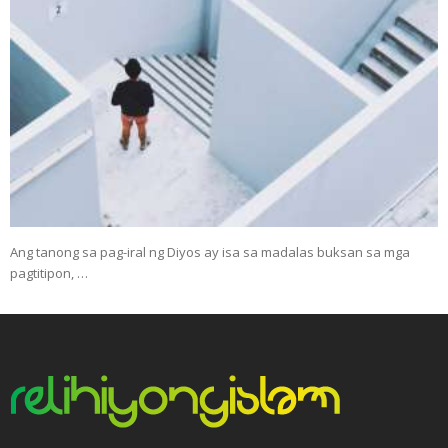
Ang tanong sa pag-iral ng Diyos ay isa sa madalas buksan sa mga
pagtitipon, …