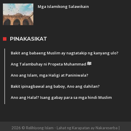
Mga Islamikong Salawikain
PINAKASIKAT
Bakit ang babaeng Muslim ay nagtatakip ng kanyang ulo?
Ang Talambuhay ni Propeta Muhammad ﷺ
Ano ang Islam, mga Haligi at Paniniwala?
Bakit ipinagbawal ang baboy, Ano ang dahilan?
Ano ang Halal? Isang gabay para sa mga hindi Muslim
2026 © Relihiyong Islam - Lahat ng Karapatan ay Nakareserba |