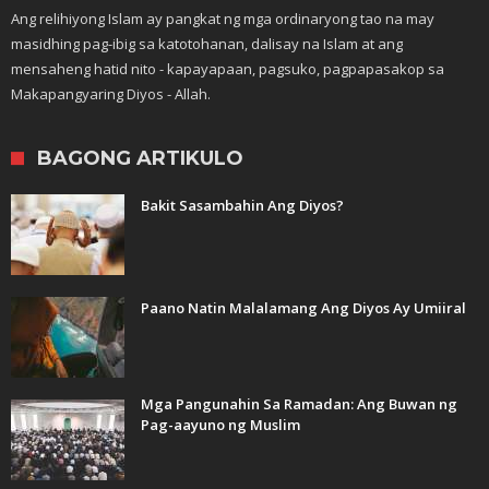
Ang relihiyong Islam ay pangkat ng mga ordinaryong tao na may
masidhing pag-ibig sa katotohanan, dalisay na Islam at ang
mensaheng hatid nito - kapayapaan, pagsuko, pagpapasakop sa
Makapangyaring Diyos - Allah.
BAGONG ARTIKULO
Bakit Sasambahin Ang Diyos?
Paano Natin Malalamang Ang Diyos Ay Umiiral
Mga Pangunahin Sa Ramadan: Ang Buwan ng
Pag-aayuno ng Muslim